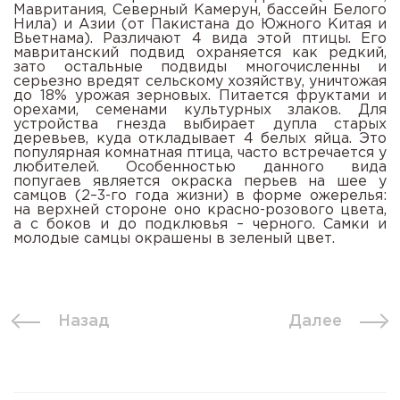
Мавритания, Северный Камерун, бассейн Белого
Нила) и Азии (от Пакистана до Южного Китая и
Вьетнама). Различают 4 вида этой птицы. Его
мавританский подвид охраняется как редкий,
зато остальные подвиды многочисленны и
серьезно вредят сельскому хозяйству, уничтожая
до 18% урожая зерновых. Питается фруктами и
орехами, семенами культурных злаков. Для
устройства гнезда выбирает дупла старых
деревьев, куда откладывает 4 белых яйца. Это
популярная комнатная птица, часто встречается у
любителей. Особенностью данного вида
попугаев является окраска перьев на шее у
самцов (2–3-го года жизни) в форме ожерелья:
на верхней стороне оно красно-розового цвета,
а с боков и до подклювья – черного. Самки и
молодые самцы окрашены в зеленый цвет.
Назад
Далее