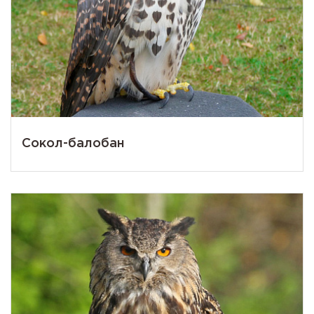
Сокол-балобан