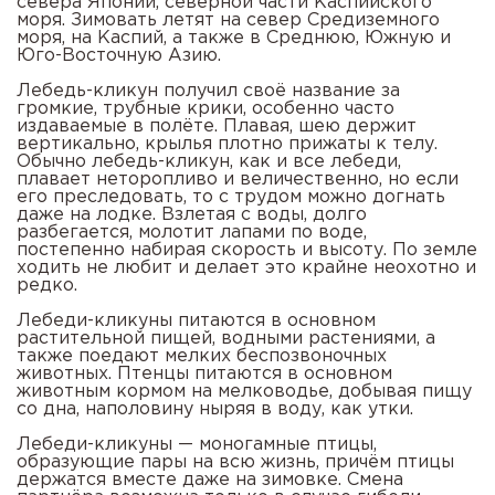
севера Японии, северной части Каспийского
моря. Зимовать летят на север Средиземного
моря, на Каспий, а также в Среднюю, Южную и
Юго-Восточную Азию.
Лебедь-кликун получил своё название за
громкие, трубные крики, особенно часто
издаваемые в полёте. Плавая, шею держит
вертикально, крылья плотно прижаты к телу.
Обычно лебедь-кликун, как и все лебеди,
плавает неторопливо и величественно, но если
его преследовать, то с трудом можно догнать
даже на лодке. Взлетая с воды, долго
разбегается, молотит лапами по воде,
постепенно набирая скорость и высоту. По земле
ходить не любит и делает это крайне неохотно и
редко.
Лебеди-кликуны питаются в основном
растительной пищей, водными растениями, а
также поедают мелких беспозвоночных
животных. Птенцы питаются в основном
животным кормом на мелководье, добывая пищу
со дна, наполовину ныряя в воду, как утки.
Лебеди-кликуны — моногамные птицы,
образующие пары на всю жизнь, причём птицы
держатся вместе даже на зимовке. Смена