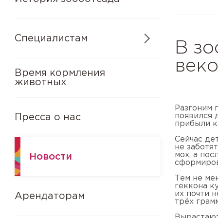
Специалистам
В зо
век
Время кормления
животных
Разгоним 
появился 
Пресса о нас
прибыли к 
Сейчас де
не заботя
мох, а по
Новости
сформиров
Тем не ме
геккона к
их почти н
Арендаторам
трёх грам
Вырастают