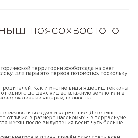
ёныш поясохвостого
сторической территории зооботсада на свет
лову, для пары это первое потомство, поскольку
 родителей. Как и многие виды ящериц, гекконы
 от одного до двух яиц во влажную землю или в
ся новорожденные ящерки, полностью
а, влажность воздуха и кормление. Детёныш
ное отличие в размере насекомых – в террариуме
устя месяц после вылупления весит чуть больше
антиметров в длину, причём одну треть всей