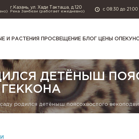
г.Казань, ул. Хади Такташа, д.120
с 08:30 до 21:00
вно)
Река Замбези (работает ежедневно)
Е И РАСТЕНИЯ
ПРОСВЕЩЕНИЕ
БЛОГ
ЦЕНЫ
ОПЕКУН
ДИЛСЯ ДЕТЁНЫШ ПО
 ГЕККОНА
тсаду родился детёныш поясохвостого векоподви
и