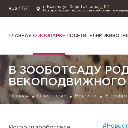
г. Казань, ул. Хади Такташа, д.112
RUS
/
TAT
Историческая территория (работает ежедне
ГЛАВНАЯ
О ЗООПАРКЕ
ПОСЕТИТЕЛЯМ
ЖИВОТНЫ
В ЗООБОТСАДУ РО
ВЕКОПОДВИЖНОГО
Главная
О зоопарке
Новости
В зообо
#Новост
История зооботсада