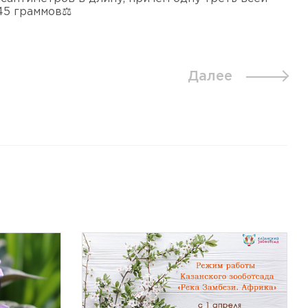
 45 граммов⚖
Далее