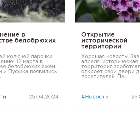
нение в
Открытие
стве белобрюхих
исторической
территории
ей колючей парочки
Хорошая новость! Зав
ение! 12 марта в
апреля, историческая
ве белобрюхих ежей
территория зооботса
 и Пуфика появились
откроет свои двери д
.
посетителей. Пе...
ти
25.04.2024
#Новости
25