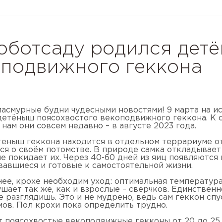
оботсаду родился дет
оподвижного геккона
пасмурные будни чудесными новостями! 9 марта на и
детёныш поясохвостого векоподвижного геккона. К с
нам они совсем недавно – в августе 2023 года.
теныш геккона находится в отдельном террариуме от
тся о своём потомстве. В природе самка откладывает
сле покидает их. Через 40-60 дней из яиц появляют
авшиеся и готовые к самостоятельной жизни.
нее, крохе необходим уход: оптимальная температур
ушает так же, как и взрослые – сверчков. Единствен
е разглядишь. Это и не мудрено, ведь сам геккон сп
мов. Пол крохи пока определить трудно.
 поясохвостые векоподвижные гекконы от 20 до 25 с