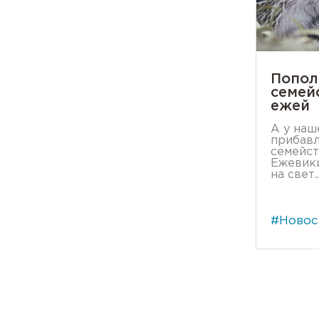
Попол
семей
ежей
А у наш
прибавл
семейст
Ежевики
на свет..
#Новос