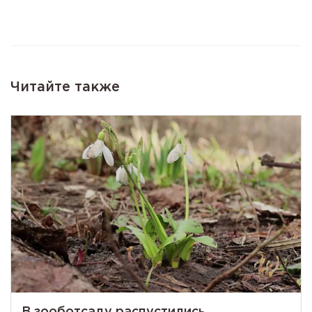
Читайте также
В зооботсаду распустились