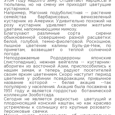
этом году надолго зиму. Отцветают нарциссы и
тюльпаны, но на смену им приходят цветущие
кустарники.
Например, Магония подуболистная -- растение
семейства барбарисовых, вечнозеленый
кустарник из Америки. Удивительно похожий на
розу кустарник удивляет своими желтыми
цветами, напоминающими мимозу.
Благоухают различные сорта сирени
обыкновенной совершенно разной расцветки:
белой, голубой, темно-фиолетовой. Роскошное,
пышное цветение калины Буль-де-Неж, по
приметам, возвещает о теплой солнечной
погоде.
Неподражаемые Рододерроны японские
(листопадные), нежная вейгелла -- кустарник-
абориген из восточной Азии, приспособились к
нашим зимам, и теперь радуют посетителей
своим ярким цветением. Скоро наступит период
цветения у робинии псевдоакации, привычное
название которой -- белая акация --так
популярно у населения. Акация была посажена в
1951 году и является гордостью ботанической
коллекции Зооботсада.
Сегодня не является редкостью цветущий и
плодоносящий конский каштан, но как красиво
устремлены к солнышку его крупные розовато-
персиковые свечки.