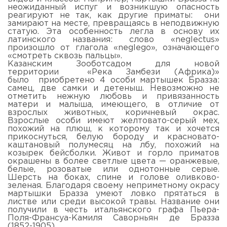
неожиданный испуг и возникшую опасность
реагируют не так, как другие приматы: они
замирают на месте, превращаясь в неподвижную
статую. Эта особенность легла в основу их
латинского названия: слово «neglectus»
произошло от глагола «neglego», означающего
«смотреть сквозь пальцы».
Казанским Зооботсадом для новой
территории «Река Замбези (Африка)»
было приобретено 4 особи мартышек Бразза:
самец, две самки и детеныш. Невозможно не
отметить нежную любовь и привязанность
матери и малыша, имеющего, в отличие от
взрослых животных, коричневый окрас.
Взрослые особи имеют желтовато-серый мех,
похожий на плюш, к которому так и хочется
прикоснуться, белую бороду и красновато-
каштановый полумесяц на лбу, похожий на
козырек бейсболки. Живот и горло приматов
окрашены в более светлые цвета — оранжевые,
белые, розоватые или однотонные серые.
Шерсть на боках, спине и голове оливково-
зеленая. Благодаря своему неприметному окрасу
мартышки Бразза умеют ловко прятаться в
листве или среди высокой травы. Название они
получили в честь итальянского графа Пьера-
Поля-Франсуа-Камиля Саворньян де Бразза
(1852-1905).