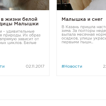
 в жизни белой
Малышка и снег
дицы Малышки
В Казань пришла нас
зима. За полторы нед
 – удивительные
выпала месячная норм
я природы. Их образ
осадков, улицы украс
апрямую зависит от
первыми пышн...
ых циклов. Белые
ти
02.11.2017
#Новости
2