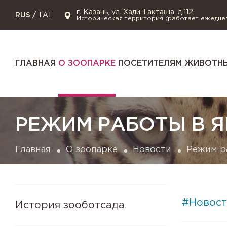
г. Казань, ул. Хади Такташа, д.112
RUS
/
TAT
Историческая территория (работает ежедне
ГЛАВНАЯ
О ЗООПАРКЕ
ПОСЕТИТЕЛЯМ
ЖИВОТНЫ
РЕЖИМ РАБОТЫ В 
Главная
О зоопарке
Новости
Режим р
#Новост
История зооботсада