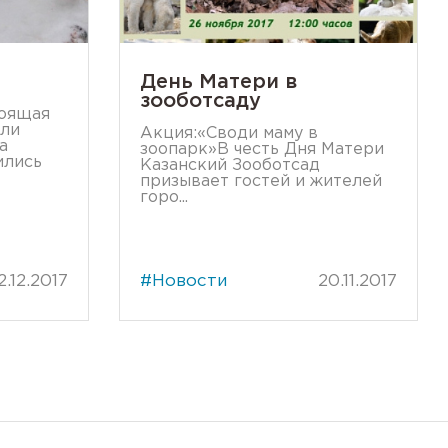
День Матери в
зооботсаду
тоящая
ели
Акция:«Своди маму в
а
зоопарк»В честь Дня Матери
ились
Казанский Зооботсад
призывает гостей и жителей
горо...
2.12.2017
#Новости
20.11.2017