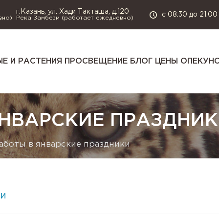
г.Казань, ул. Хади Такташа, д.120
с 08:30 до 21:00
вно)
Река Замбези (работает ежедневно)
Е И РАСТЕНИЯ
ПРОСВЕЩЕНИЕ
БЛОГ
ЦЕНЫ
ОПЕКУН
ЯНВАРСКИЕ ПРАЗДНИ
аботы в январские праздники
и