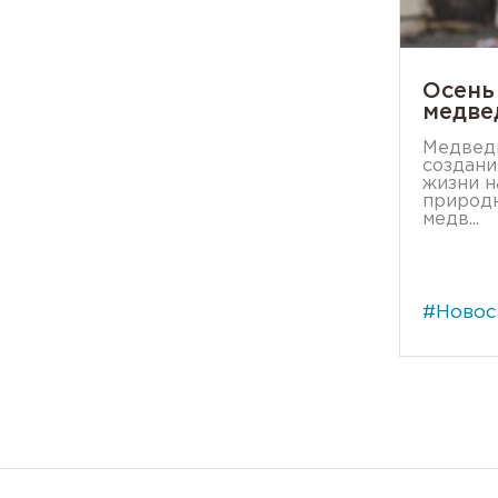
Осень
медве
Медведи
создани
жизни н
природн
медв...
#Новос