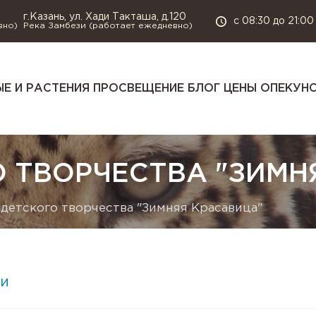
г.Казань, ул. Хади Такташа, д.120
с 08:30 до 21:00
вно)
Река Замбези (работает ежедневно)
Е И РАСТЕНИЯ
ПРОСВЕЩЕНИЕ
БЛОГ
ЦЕНЫ
ОПЕКУН
 ТВОРЧЕСТВА "ЗИМН
детского творчества "Зимняя Красавица"
и