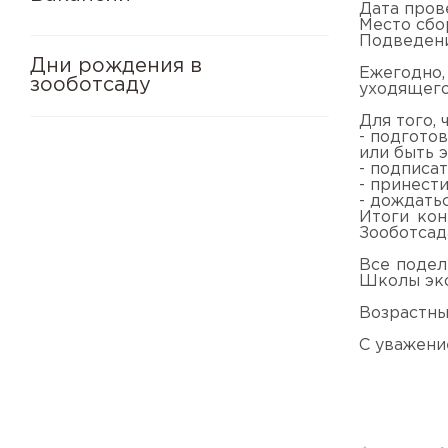
Дата прове
Место сбор
Подведение
Дни рождения в
Ежегодно,
зооботсаду
уходящего
Для того, 
- подгото
или быть 
- подписа
- принест
- дождать
Итоги кон
Зооботсад
Все подел
Школы эко
Возрастны
С уважени