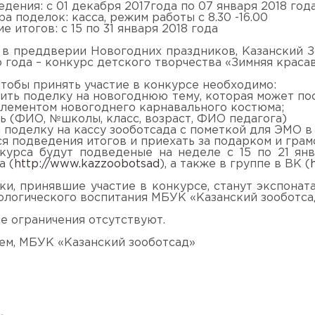
дения: с 01 декабря 2017года по 07 января 2018 год
а поделок: касса, режим работы с 8.30 -16.00
 итогов: с 15 по 31 января 2018 года
 в преддверии Новогодних праздников, Казанский 
 года – конкурс детского творчества «Зимняя краса
чтобы принять участие в конкурсе необходимо:
вить поделку на новогоднюю тему, которая может п
элементом новогоднего карнавального костюма;
ть (ФИО, №школы, класс, возраст, ФИО педагога)
и поделку на кассу зооботсада с пометкой для ЭМО в
ся подведения итогов и приехать за подарком и грам
курса будут подведеные на неделе с 15 по 21 янв
а (
http://www.kazzoobotsad
), а также в группе в ВК (
ки, принявшие участие в конкурсе, станут экспонат
логического воспитания МБУК «Казанский зооботсад
е ограничения отсутствуют.
ем, МБУК «Казанский зооботсад»