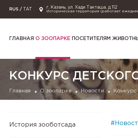
г. Казань, ул. Хади Такташа, д.112
RUS
/
TAT
Историческая территория (работает ежедне
ГЛАВНАЯ
О ЗООПАРКЕ
ПОСЕТИТЕЛЯМ
ЖИВОТНЫ
КОНКУРС ДЕТСКОГО
Главная
О зоопарке
Новости
Конкурс 
#Новост
История зооботсада