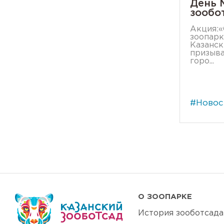
День 
зообо
Акция:«
зоопарк
Казанск
призыва
горо...
#Новос
О ЗООПАРКЕ
История зооботсада