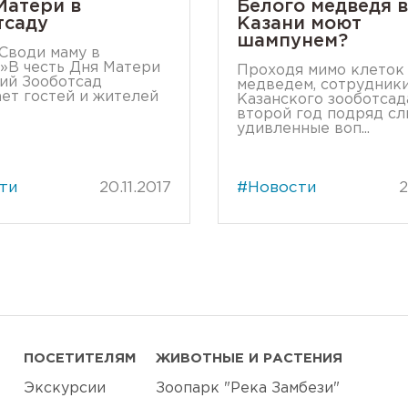
Матери в
Белого медведя в
тсаду
Казани моют
шампунем?
Своди маму в
»В честь Дня Матери
Проходя мимо клеток
ий Зооботсад
медведем, сотрудник
ет гостей и жителей
Казанского зооботсад
второй год подряд с
удивленные воп...
ти
20.11.2017
#Новости
2
ПОСЕТИТЕЛЯМ
ЖИВОТНЫЕ И РАСТЕНИЯ
Экскурсии
Зоопарк "Река Замбези"