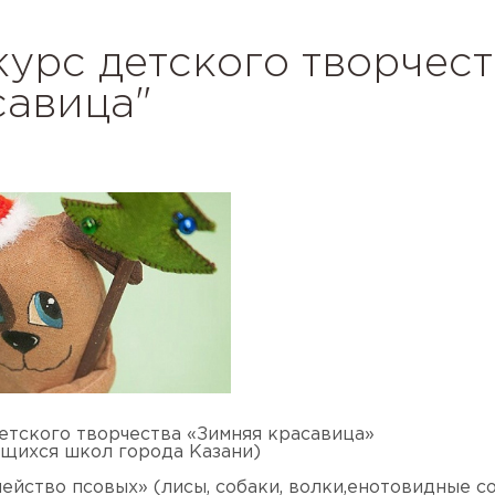
урс детского творчес
савица"
етского творчества «Зимняя красавица»
ащихся школ города Казани)
мейство псовых» (лисы, собаки, волки,енотовидные с