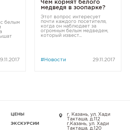
Чем кормят белого
медведя в зоопарке?
Этот вопрос интересует
почти каждого посетителя,
 с белым
когда он наблюдает за
и
огромным белым медведем,
а
который извест...
лышат
9.11.2017
#Новости
29.11.2017
ЦЕНЫ
г. Казань, ул. Хади
Такташа, д.112
ЭКСКУРСИИ
г.Казань, ул. Хади
Такташа, д.120