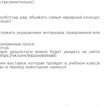
а (включительно)
Зооботсад рад объявить самый нарядный конкурс
вица»!
ослужить украшением интерьера, праздничной ели
 указанные сроки
отой.
аря, результаты можно будет увидеть на сайте
https://vk.com/kazzoobotsad
)
ами выставки, которая пройдет в учебном классе
» в период новогодних каникул.