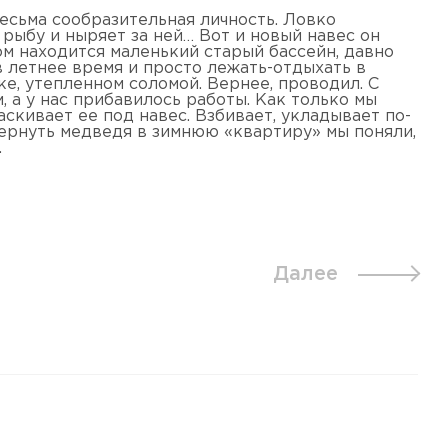
есьма сообразительная личность. Ловко
рыбу и ныряет за ней… Вот и новый навес он
ом находится маленький старый бассейн, давно
 летнее время и просто лежать-отдыхать в
е, утепленном соломой. Вернее, проводил. С
, а у нас прибавилось работы. Как только мы
скивает ее под навес. Взбивает, укладывает по-
вернуть медведя в зимнюю «квартиру» мы поняли,
.
Далее