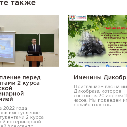
те также
пление перед
Именины Дикобр
нтами 2 курса
Приглашаем вас на и
ской
Дикобраза, которое
инарной
состоится 30 апреля 1
мией
часов. Мы подведем и
онлайн голосов...
а 2022 года
ось выступление
тудентами 2 курса
ой ветеринарной
ей.Александр ...