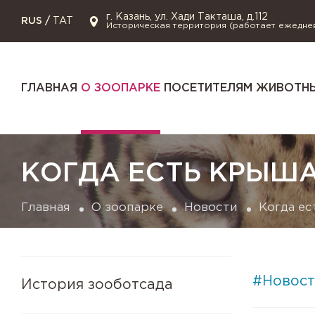
г. Казань, ул. Хади Такташа, д.112
RUS
/
TAT
Историческая территория (работает ежедне
ГЛАВНАЯ
О ЗООПАРКЕ
ПОСЕТИТЕЛЯМ
ЖИВОТНЫ
КОГДА ЕСТЬ КРЫШ
Главная
О зоопарке
Новости
Когда ес
#Новост
История зооботсада