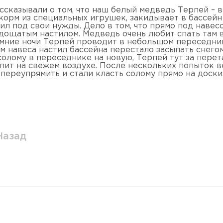
ссказывали о том, что наш белый медведь Терпей – в
корм из специальных игрушек, закидывает в бассейн 
ил под свои нужды. Дело в том, что прямо под навес
дощатым настилом. Медведь очень любит спать там в
имние ночи Терпей проводит в небольшом переседник
м навеса настил бассейна перестало засыпать снегом
олому в переседнике на новую, Терпей тут за перета
спит на свежем воздухе. После нескольких попыток 
 переупрямить и стали класть солому прямо на доски
Назад