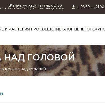
г.Казань, ул. Хади Такташа, д.120
с 08:30 до 21:00
вно)
Река Замбези (работает ежедневно)
Е И РАСТЕНИЯ
ПРОСВЕЩЕНИЕ
БЛОГ
ЦЕНЫ
ОПЕКУН
А НАД ГОЛОВОЙ
ть крыша над головой
и