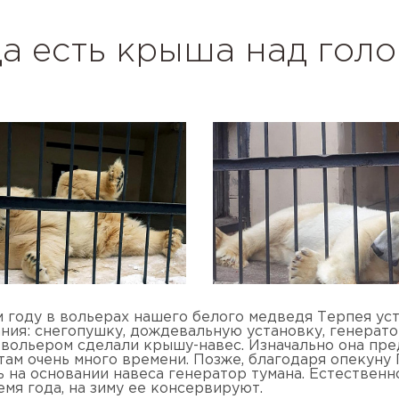
а есть крыша над гол
 году в вольерах нашего белого медведя Терпея ус
ния: снегопушку, дождевальную установку, генерато
вольером сделали крышу-навес. Изначально она предн
там очень много времени. Позже, благодаря опекуну
ь на основании навеса генератор тумана. Естественн
мя года, на зиму ее консервируют.