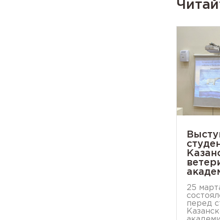
Читай
Высту
студе
Казан
ветер
акаде
25 март
состоял
перед с
Казанск
академи