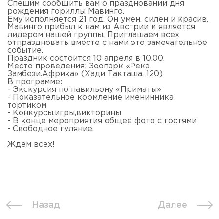
Спешим сообщить вам о праздновании дня
рождения гориллы Мавинго.
Ему исполняется 21 год. Он умен, силен и красив.
Мавинго прибыл к нам из Австрии и является
лидером нашей группы. Приглашаем всех
отпраздновать вместе с нами это замечательное
событие.
Праздник состоится 10 апреля в 10.00.
Место проведения: Зоопарк «Река
Замбези.Африка» (Хади Такташа, 120)
В программе:
- Экскурсия по павильону «Приматы»
- Показательное кормление именинника
тортиком
- Конкурсы,игры,викторины
- В конце мероприятия общее фото с гостями
- Свободное гуляние.
Ждем всех!
Назад
Далее