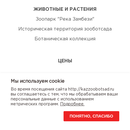
ЖИВОТНЫЕ И РАСТЕНИЯ
Зоопарк "Река Замбези"
Историческая территория зооботсада
Ботаническая коллекция
ЦЕНЫ
ЭКСКУРСИИ
Мы используем сookie
Во время посещения сайта http://kazzoobotsad.ru
КОНТАКТЫ
вы соглашаетесь с тем, что мы обрабатываем ваши
персональные данные с использованием
метрических программ.
Подробнее.
ПОНЯТНО, СПАСИБО
© Казанский зооботсад. 2020г. Использование сайта
означает согласие с
Пользовательским
соглашением
и
Политикой конфиденциальности
.