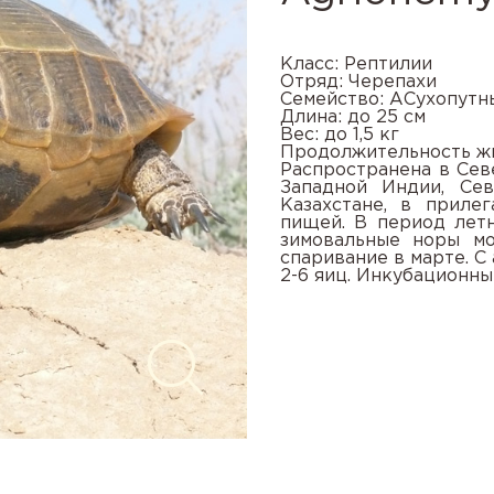
Класс: Рептилии
Отряд: Черепахи
Семейство: АСухопутн
Длина: до 25 см
Вес: до 1,5 кг
Продолжительность жи
Распространена в Сев
Западной Индии, Се
Казахстане, в приле
пищей. В период лет
зимовальные норы м
спаривание в марте. С
2-6 яиц. Инкубационны