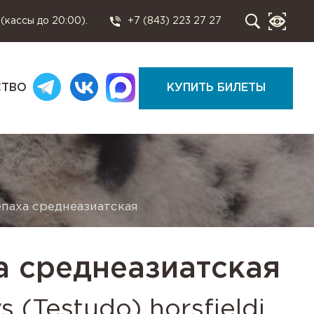
 (кассы до 20:00).
+7 (843) 223 27 27
СТВО
КУПИТЬ БИЛЕТЫ
паха среднеазиатская
а среднеазиатская
 (Testudo) horsfieldi