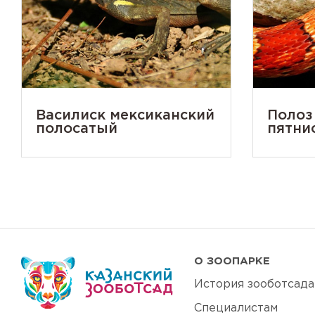
Василиск мексиканский
Полоз
полосатый
пятни
О ЗООПАРКЕ
История зооботсада
Специалистам