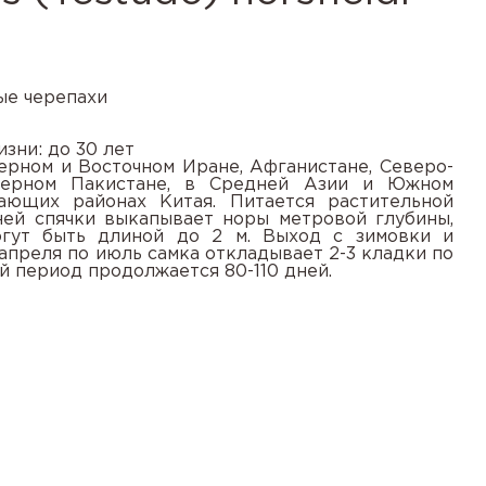
ые черепахи
зни: до 30 лет
ерном и Восточном Иране, Афганистане, Северо-
верном Пакистане, в Средней Азии и Южном
гающих районах Китая. Питается растительной
ней спячки выкапывает норы метровой глубины,
огут быть длиной до
2 м
. Выход с зимовки и
 апреля по июль самка откладывает 2-3 кладки по
й период продолжается 80-110 дней.