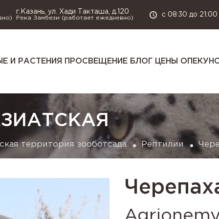
г.Казань, ул. Хади Такташа, д.120
с 08:30 до 21:00
вно)
Река Замбези (работает ежедневно)
Е И РАСТЕНИЯ
ПРОСВЕЩЕНИЕ
БЛОГ
ЦЕНЫ
ОПЕКУН
АЗИАТСКАЯ
ская территория зооботсада
Рептилии
Чере
Черепах
Agrionemys