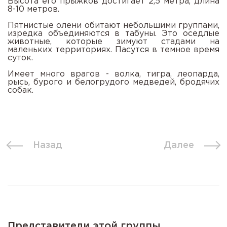
Высота его прыжков достигает
2,5 метра
, длина
8-
10 метров
.
Пятнистые олени обитают небольшими группами,
изредка объединяются в табуны. Это оседлые
животные, которые зимуют стадами на
маленьких территориях. Пасутся в темное время
суток.
Имеет много врагов - волка, тигра, леопарда,
рысь, бурого и белогрудого медведей, бродячих
собак.
Назад
Далее
Представители этой группы