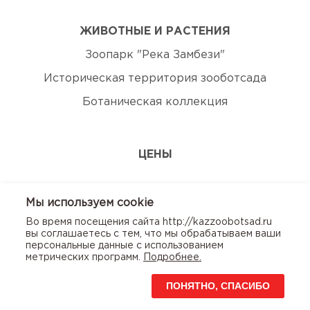
ЖИВОТНЫЕ И РАСТЕНИЯ
Зоопарк "Река Замбези"
Историческая территория зооботсада
Ботаническая коллекция
ЦЕНЫ
ЭКСКУРСИИ
Мы используем сookie
Во время посещения сайта http://kazzoobotsad.ru
КОНТАКТЫ
вы соглашаетесь с тем, что мы обрабатываем ваши
персональные данные с использованием
метрических программ.
Подробнее.
ПОНЯТНО, СПАСИБО
© Казанский зооботсад. 2020г. Использование сайта
означает согласие с
Пользовательским
соглашением
и
Политикой конфиденциальности
.