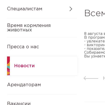
Специалистам
Все
Время кормления
животных
8 августа
В програм
- увлекате
- викторин
Пресса о нас
- показат
Собираемс
Вы узнает
Новости
Арендаторам
Вакансии