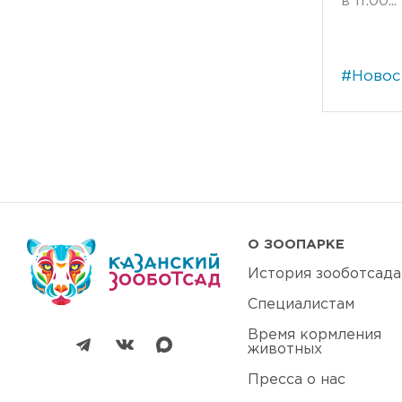
в 11:00...
#Новос
О ЗООПАРКЕ
История зооботсада
Специалистам
Время кормления
животных
Пресса о нас