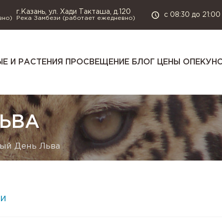
г.Казань, ул. Хади Такташа, д.120
с 08:30 до 21:00
вно)
Река Замбези (работает ежедневно)
Е И РАСТЕНИЯ
ПРОСВЕЩЕНИЕ
БЛОГ
ЦЕНЫ
ОПЕКУН
ЛЬВА
ый День Льва
и