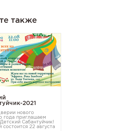
те также
ий
туйчик-2021
верии нового
о года приглашаем
 Детский Сабантуйчик!
 состоится 22 августа