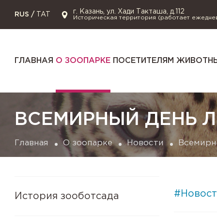
г. Казань, ул. Хади Такташа, д.112
RUS
/
TAT
Историческая территория (работает ежедне
ГЛАВНАЯ
О ЗООПАРКЕ
ПОСЕТИТЕЛЯМ
ЖИВОТНЫ
ВСЕМИРНЫЙ ДЕНЬ 
Главная
О зоопарке
Новости
Всемирн
#Новост
История зооботсада