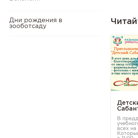
Дни рождения в
Читай
зооботсаду
Детск
Сабан
В предд
учебног
всех на
Который