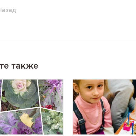
Назад
те также