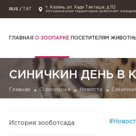
г. Казань, ул. Хади Такташа, д.112
RUS
/
TAT
Историческая территория (работает ежедне
ГЛАВНАЯ
О ЗООПАРКЕ
ПОСЕТИТЕЛЯМ
ЖИВОТНЫ
СИНИЧКИН ДЕНЬ В 
Главная
О зоопарке
Новости
Синичкин
#Новост
История зооботсада