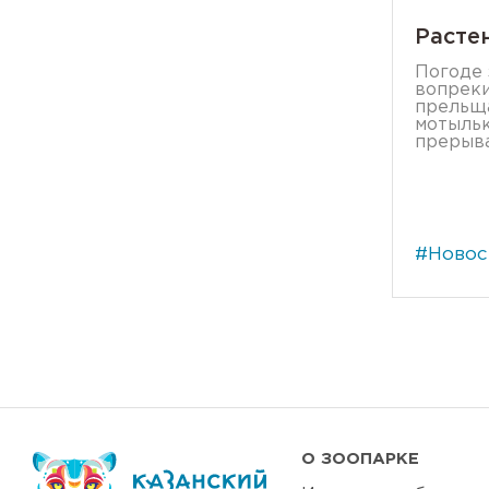
Расте
Погоде 
вопреки
прельща
мотыльк
прерыва
#Новос
О ЗООПАРКЕ