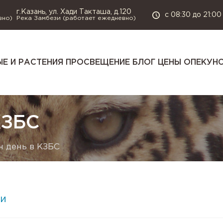
г.Казань, ул. Хади Такташа, д.120
с 08:30 до 21:00
вно)
Река Замбези (работает ежедневно)
Е И РАСТЕНИЯ
ПРОСВЕЩЕНИЕ
БЛОГ
ЦЕНЫ
ОПЕКУН
КЗБС
 день в КЗБС
и