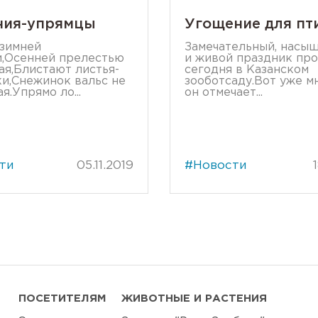
ния-упрямцы
Угощение для пт
зимней
Замечательный, насы
,Осенней прелестью
и живой праздник пр
я,Блистают листья-
сегодня в Казанском
и,Снежинок вальс не
зооботсаду.Вот уже м
я.Упрямо ло...
он отмечает...
ти
05.11.2019
#Новости
ПОСЕТИТЕЛЯМ
ЖИВОТНЫЕ И РАСТЕНИЯ