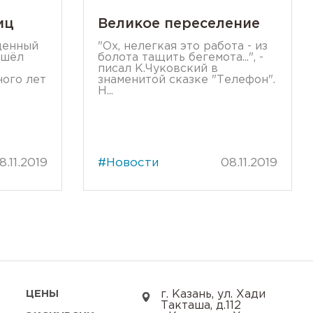
иц
Великое переселение
щенный
"Ох, нелегкая это работа - из
ошёл
болота тащить бегемота...", -
писал К.Чуковский в
ного лет
знаменитой сказке "Телефон".
Н...
18.11.2019
#Новости
08.11.2019
ЦЕНЫ
г. Казань, ул. Хади
Такташа, д.112