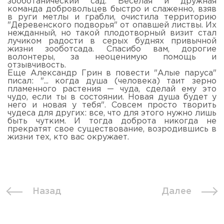
зооботанический сад. Веселая и дружная
команда добровольцев быстро и слаженно, взяв
в руги метлы и грабли, очистила территорию
"Деревенского подворья" от опавшей листвы. Их
нежданный, но такой плодотворный визит стал
лучиком радости в серых буднях привычной
жизни зооботсада. Спасибо вам, дорогие
волонтеры, за неоценимую помощь и
отзывчивость.
Еще Александр Грин в повести "Алые паруса"
писал: "... когда душа (человека) таит зерно
пламенного растения — чуда, сделай ему это
чудо, если ты в состоянии. Новая душа будет у
него и новая у тебя". Совсем просто творить
чудеса для других: все, что для этого нужно лишь
быть чутким. И тогда доброта никогда не
прекратят свое существование, возродившись в
жизни тех, кто вас окружает.
Назад
Далее