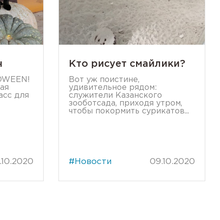
н
Кто рисует смайлики?
OWEEN!
Вот уж поистине,
ая
удивительное рядом:
асс для
служители Казанского
зооботсада, приходя утром,
чтобы покормить сурикатов...
.10.2020
#Новости
09.10.2020