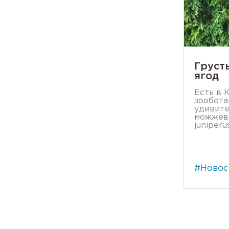
Груст
ягод
Есть в 
зообота
удивите
можжев
juniperus
#Новос