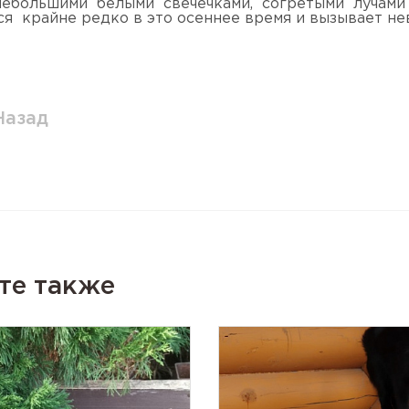
ебольшими белыми свечечками, согретыми лучами
ся крайне редко в это осеннее время и вызывает не
Назад
те также