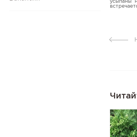
усыпаны н
встречает
Читай