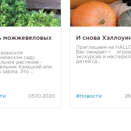
ь можжевеловых
И снова Хэллоуи
Приглашаем на HALL
Вас ожидает:• игров
Казанском
экскурсия и мастеркл
ническом саду
детей (д...
льное растение -
ельник Казацкий или
 sabina. Это ...
ти
05.10.2020
#Новости
28