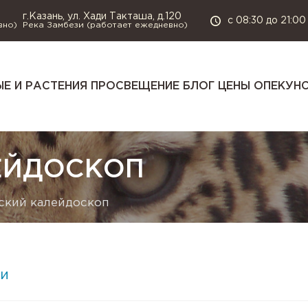
г.Казань, ул. Хади Такташа, д.120
с 08:30 до 21:00
вно)
Река Замбези (работает ежедневно)
Е И РАСТЕНИЯ
ПРОСВЕЩЕНИЕ
БЛОГ
ЦЕНЫ
ОПЕКУН
ЕЙДОСКОП
ский калейдоскоп
и