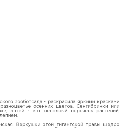
ского зооботсада - раскрасила яркими красками
 разноцветье осенних цветов. Сентябринки или
ахе, алтей - вот неполный перечень растений,
лепием.
нская. Верхушки этой гигантской травы щедро