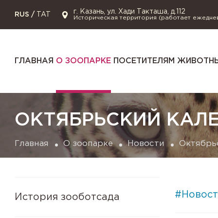
г. Казань, ул. Хади Такташа, д.112
RUS
/
TAT
Историческая территория (работает ежедне
ГЛАВНАЯ
О ЗООПАРКЕ
ПОСЕТИТЕЛЯМ
ЖИВОТНЫ
ОКТЯБРЬСКИЙ КАЛ
Главная
О зоопарке
Новости
Октябрь
#Новост
История зооботсада