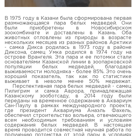
В 1975 году в Казани была сформирована первая
размножающаяся пара белых медведей. Они
были приобретены в Новосибирском
зоокомбинате и доставлены в Казань. Оба
животных отловлены из природы в возрасте
нескольких месяцев из разных районов Арктики
- самка Дикса родилась в 1973 году в районе
Диксона, самец Умка родился в 1974 году на
острове Врангеля. Эта пара и ее потомки стали
основателями Казанской линии в зоопарковской
популяции белых медведей, благодаря
выживаемости молодняка - более 85%. Это очень
хороший показатель, так как по статистике
выживает в неволе менее 50% медвежат.
Перспективная пара белых медведей - самец
Пилигрим и самка Аврора, принадлежащая
Казанскому зооботсаду, в 2014 году были
переданы на временное содержание в Аквариум
Сан-Паулу в рамках международного проекта,
где президент Аквариума Анаэль Фахель,
обеспечил строительство вольера, отвечающего
всем необходимым требованиям и условиям
содержания белых медведей. В настоящее
время проводится совместная научная работа по
получению потомства от этой пары в условиях