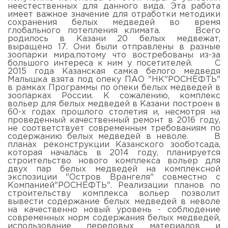
неестественных для данного вида. Эта работа
имеет важное значение для отработки методики
сохранения белых медведей во время
глобального потепления климата. Всего
родилось в Казани 20 белых медвежат,
выращено 17. Они были отправлены в разные
зоопарки мира,потому что востребованы из-за
большого интереса к ним у посетителей. С
2015 года Казанская самка белого медведя
Малышка взята под опеку ПАО "НК"РОСНЕФТЬ"
в рамках Программы по опеки белых медведей в
зоопарках России. К сожалению, комплекс
вольер для белых медведей в Казани построен в
60-х годах прошлого столетия и, несмотря на
проведенный качественный ремонт в 2016 году,
не соответствует современным требованиям по
содержанию белых медведей в неволе. В
планах реконструкции Казанского зооботсада,
которая началась в 2014 году, планируется
строительство нового комплекса вольер для
двух пар белых медведей на комплексной
экспозиции "Остров Врангеля" совместно с
Компанией"РОСНЕФТЬ". Реализации планов по
строительству комплекса вольер позволит
вывести содержание белых медведей в неволе
на качественно новый уровень - соблюдение
современных норм содержания белых медведей,
использование передовых материалов и