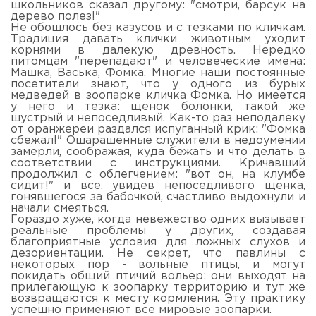
школьников сказал другому: "смотри, барсук на
дерево полез!"
Не обошлось без казусов и с тезками по кличкам.
Традиция давать клички животным уходит
корнями в далекую древность. Нередко
питомцам "перепадают" и человеческие имена:
Машка, Васька, Фомка. Многие наши постоянные
посетители знают, что у одного из бурых
медведей в зоопарке кличка Фомка. Но имеется
у него и тезка: щенок болонки, такой же
шустрый и непоседливый. Как-то раз неподалеку
от оранжереи раздался испуганный крик: "Фомка
сбежал!" Ошарашенные служители в недоумении
замерли, соображая, куда бежать и что делать в
соответствии с инструкциями. Кричавший
продолжил с облегчением: "вот он, на клумбе
сидит!" и все, увидев непоседливого щенка,
гонявшегося за бабочкой, счастливо выдохнули и
начали смеяться.
Гораздо хуже, когда невежество одних вызывает
реальные проблемы у других, создавая
благоприятные условия для ложных слухов и
дезориентации. Не секрет, что павлины с
некоторых пор - вольные птицы, и могут
покидать общий птичий вольер: они выходят на
прилегающую к зоопарку территорию и тут же
возвращаются к месту кормления. Эту практику
успешно применяют все мировые зоопарки.