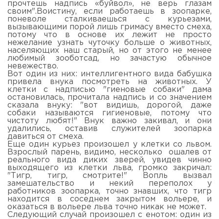
прочтешь надпись «буйвол», не верь глазам
своим".Воистину, если работаешь в зоопарке,
поневоле сталкиваешься с курьезами,
вызывающими порой лишь гримасу вместо смеха,
потому что в основе их лежит не просто
нежелание узнать чуточку больше о животных,
населяющих наш старый, но от этого не менее
любимый зооботсад, но зачастую обычное
невежество.
Вот один из них: интеллигентного вида бабушка
привела внука посмотреть на животных. У
клетки с надписью "гиеновые собаки" дама
остановилась, прочитала надпись и со значением
сказала внуку: "вот видишь, дорогой, даже
собаки называются гигиеновые, потому что
чистоту любят!" Внук важно закивал, и они
удалились, оставив служителей зоопарка
давиться от смеха.
Еще один курьез произошел у клетки со львом.
Взрослый парень, видимо, несколько ошалев от
реального вида диких зверей, увидев чинно
выходящего из клетки льва, громко закричал:
"Тигр, тигр, смотрите!" Вопль вызвал
замешательство и некий переполох у
работников зоопарка, точно знавших, что тигр
находится в соседнем закрытом вольере, и
оказаться в вольере льва точно никак не может.
Следующий случай произошел с енотом: один из