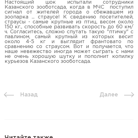
Настоящий шок испытали сотрудники
Казанского зооботсада, когда в МЧС поступил
сигнал от жителей города о сбежавшем из
зоопарка ... страусе! К сведению посетителей,
страусы - самые крупные из птиц, весом около
150 кг., способные развивать скорость до 60 км/
ч. Согласитесь, сложно спутать такую "птичку" с
павлином, самый крупный из которых весит
около 4-5 кг и выглядит франтовато по
сравнению со страусом. Вот и получается, что
наше невежество иногда может сыграть с нами
не очень хорошую шутку и пополнит копилку
курьезов Казанского зооботсада.
Назад
Далее
Читайте также