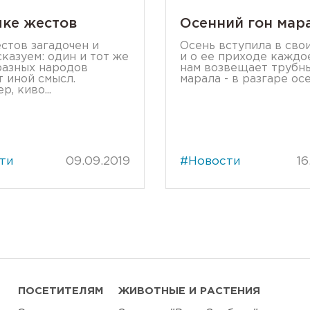
ыке жестов
Осенний гон мар
стов загадочен и
Осень вступила в свои
казуем: один и тот же
и о ее приходе каждо
разных народов
нам возвещает трубн
т иной смысл.
марала - в разгаре осен
, киво...
ти
09.09.2019
#Новости
16
ПОСЕТИТЕЛЯМ
ЖИВОТНЫЕ И РАСТЕНИЯ