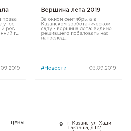
ала
Вершина лета 2019
 права,
За окном сентябрь, а в
е утро
Казанском зооботаническом
ый рев
саду - вершина лета: видимо
ний г...
решившего побаловать нас
напослед...
.09.2019
#Новости
03.09.2019
ЦЕНЫ
г. Казань, ул. Хади
Такташа, д.112