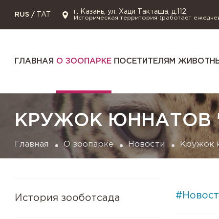
г. Казань, ул. Хади Такташа, д.112
RUS
/
TAT
Историческая территория (работает ежедне
ГЛАВНАЯ
О ЗООПАРКЕ
ПОСЕТИТЕЛЯМ
ЖИВОТНЫ
КРУЖОК ЮННАТОВ "
Главная
О зоопарке
Новости
Кружок ю
#Новост
История зооботсада