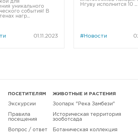
кой для
Нгуву исполнится 10 ...
ния уникального
ческого события! В
енах нагр...
ти
01.11.2023
#Новости
0
ПОСЕТИТЕЛЯМ
ЖИВОТНЫЕ И РАСТЕНИЯ
Экскурсии
Зоопарк "Река Замбези"
Правила
Историческая территория
посещения
зооботсада
Вопрос / ответ
Ботаническая коллекция