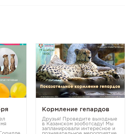
бря
Кормление гепардов
ел
Друзья! Проведите выходные
емя
в Казанском зооботсаду! Мы
запланировали интересное и
 Горилле
познавательное мероприятие