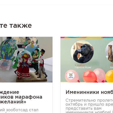
те также
ждение
Именинники ноя
ников марафона
Стремительно пролет
желаний»
октябрь и пришло вр
представить вам
ий зооботсад стал
именинников ноября!