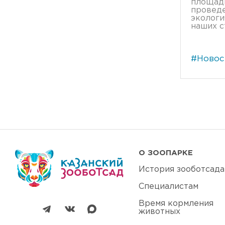
площад
проведе
экологи
наших ст
#Новос
О ЗООПАРКЕ
История зооботсада
Специалистам
Время кормления
животных