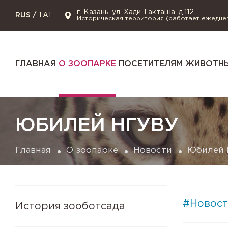
г. Казань, ул. Хади Такташа, д.112
RUS
/
TAT
Историческая территория (работает ежедне
ГЛАВНАЯ
О ЗООПАРКЕ
ПОСЕТИТЕЛЯМ
ЖИВОТНЫ
ЮБИЛЕЙ НГУВУ
Главная
О зоопарке
Новости
Юбилей 
#Новост
История зооботсада