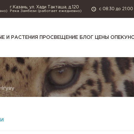
г.Казань, ул. Хади Такташа, д.120
с 08:30 до 21:00
вно)
Река Замбези (работает ежедневно)
Е И РАСТЕНИЯ
ПРОСВЕЩЕНИЕ
БЛОГ
ЦЕНЫ
ОПЕКУН
Нгуву
и