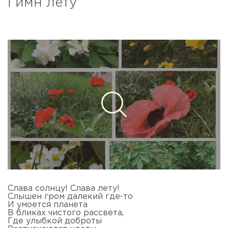
Гимн лету
Слава солнцу! Слава лету!
Слышен гром далекий где-то
И умоется планета
В бликах чистого рассвета,
Где улыбкой доброты