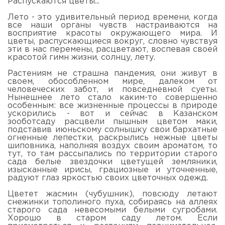
Распускаются цветы...
Лето - это удивительный период времени, когда
все наши органы чувств настраиваются на
восприятие красоты окружающего мира. И
цветы, распускающиеся вокруг, словно чувствуя
эти в нас перемены, расцветают, воспевая своей
красотой гимн жизни, солнцу, лету.
Растениям не страшна пандемия, они живут в
своем, обособленном мире, далеком от
человеческих забот, и повседневной суеты.
Нынешнее лето стало каким-то совершенно
особенным: все жизненные процессы в природе
ускорились - вот и сейчас в Казанском
зооботсаду расцвели пышным цветом маки,
подставив июньскому солнышку свои бархатные
огненные лепестки, раскрылись нежные цветы
шиповника, наполняя воздух своим ароматом, то
тут, то там рассыпались по территории старого
сада белые звездочки цветущей земляники,
изысканные ирисы, грациозные и уточненные,
радуют глаз яркостью своих цветочных одежд.
Цветет жасмин (чубушник), повсюду летают
снежинки тополиного пуха, собираясь на аллеях
старого сада невесомыми белыми сугробами.
Хорошо в старом саду летом. Если