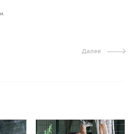
и.
Далее