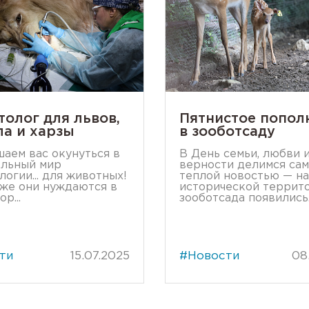
толог для львов,
Пятнистое попол
ла и харзы
в зооботсаду
аем вас окунуться в
В День семьи, любви 
ельный мир
верности делимся са
логии... для животных!
теплой новостью — на
же они нуждаются в
исторической террит
р...
зооботсада появились..
ти
15.07.2025
#Новости
08