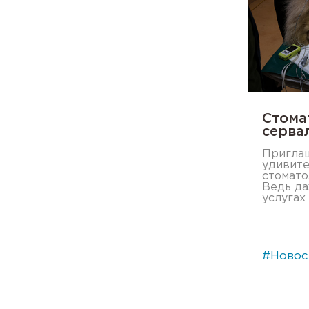
Стома
серва
Приглаш
удивит
стомато
Ведь да
услугах о
#Новос