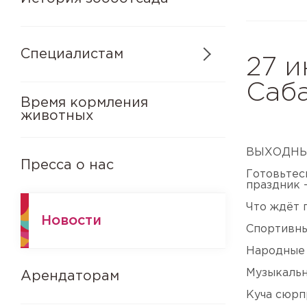
Специалистам
27 и
Саб
Время кормления
животных
ВЫХОДНЫ
Пресса о нас
Готовьтес
праздник 
Что ждёт 
Новости
Спортивны
Народные 
Музыкальн
Арендаторам
Куча сюрп