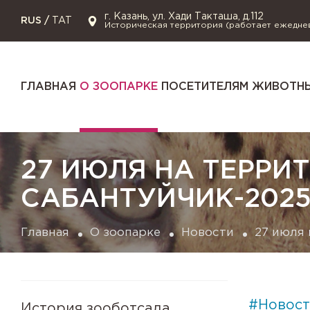
г. Казань, ул. Хади Такташа, д.112
RUS
/
TAT
Историческая территория (работает ежедне
ГЛАВНАЯ
О ЗООПАРКЕ
ПОСЕТИТЕЛЯМ
ЖИВОТНЫ
27 ИЮЛЯ НА ТЕРРИ
САБАНТУЙЧИК-202
Главная
О зоопарке
Новости
27 июля 
#Новост
История зооботсада