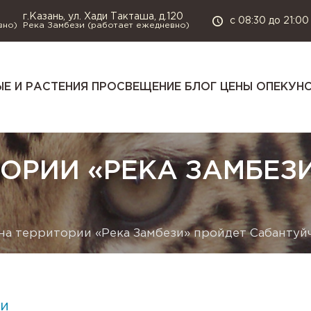
г.Казань, ул. Хади Такташа, д.120
с 08:30 до 21:00
вно)
Река Замбези (работает ежедневно)
Е И РАСТЕНИЯ
ПРОСВЕЩЕНИЕ
БЛОГ
ЦЕНЫ
ОПЕКУН
ТОРИИ «РЕКА ЗАМБЕЗ
5
на территории «Река Замбези» пройдет Сабантуй
и