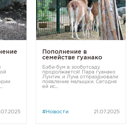
нение
Пополнение в
семействе гуанако
и
Бэби-бум в зооботсаду
мой
продолжается! Пара гуанако
Лунтик и Луча отпраздновали
ории
появление малышки. Сегодня
.
ей ис...
.07.2025
#Новости
21.07.2025